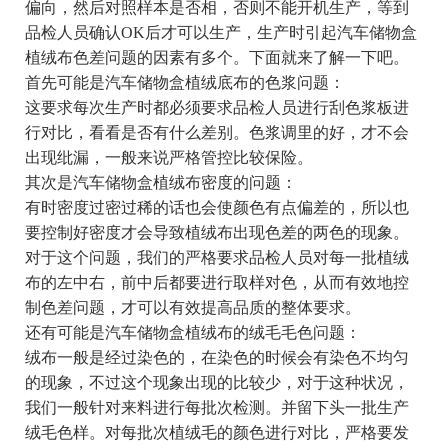
偏向，然后对照样本是否相，否则不能开机生产，等到
品检人员确认OK后才可以生产，生产时引起汽车储物盒
植绒布色差问题的因素有多个。下面就来了解一下吧。
首先可能是汽车储物盒植绒底布的色浆问题：
这要求每次生产时都必须要求品检人员进行刮色浆板进
行对比，看看是否有什么差别。色浆调里的好，才不会
出现纰漏，一般来说严格管控比较保险。
其次是汽车储物盒植绒布密度的问题：
有时密度过密过稀的话也会使颜色有点偏差的，所以也
要控制好密度才会导致植绒布出现色差的两色的现象。
对于这个问题，我们的严格要求品检人员对每一批植绒
布的左中右，前中后都要进行取样对色，从而有效地控
制色差问题，才可以有效提高品质的整体要求。
还有可能是汽车储物盒植绒布的绒毛毛色问题：
绒布一般是经过染色的，在染色的时候会有染色不均匀
的现象，不过这个现象出现的比较少，对于这种状况，
我们一般针对来料进行每批次检测。并留下头一批生产
绒毛色样。对每批次植绒毛的颜色进行对比，严格要发