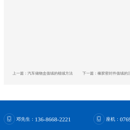
上一篇：
汽车储物盒值绒的植绒方法
下一篇：
橡胶密封件值绒的
136-8668-2221
076
邓先生：
座机：