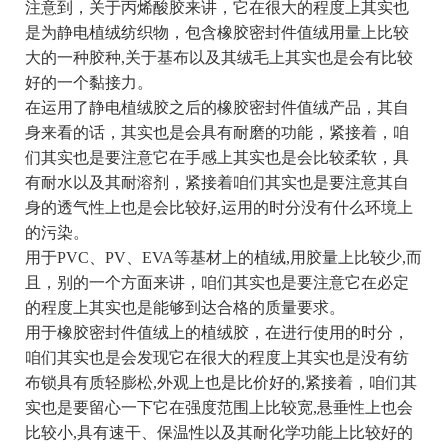
注意到，关于丙烯酸胶来讲，它在很大的程度上其实也
是为静电植绒纺织物，包含橡胶密封件值绒用量上比较
大的一种胶种,关于基布以及其绒毛上其实也是会有比较
好的一个黏接力。
在运用了静电植绒胶之后的橡胶密封件值绒产品，其自
身来看的话，其实也是会具有耐磨的功能，紧接着，咱
们其实也是要注意它在手感上其实也是会比较柔软，具
有耐水以及其耐溶剂，紧接着咱们其实也是要注意其自
身的透气性上也是会比较好,运用的时分没有什么环境上
的污染。
用于PVC、PV、EVA等基材上的植绒,用胶量上比较少,而
且，别的一个方面来讲，咱们其实也是要注意它在必定
的程度上其实也是能够到达合格的质量要求。
用于橡胶密封件值绒上的植绒胶，在进行使用的时分，
咱们其实也是会发现它在很大的程度上其实也是没有纺
布锁具有质轻膨松,外观上也是比价好的,紧接着，咱们其
实也是要留心一下它在强度范围上比较宽,悬垂性上也会
比较小,具有速干、保温性以及其耐化学功能上比较好的