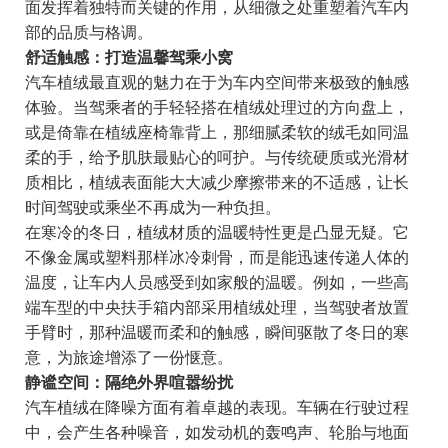
面发挥着独特而关键的作用，从细微之处重塑着汽车内
部的品质与格调。
舒适触感：打造温馨驾乘小窝
汽车植绒最直观的魅力在于为车内空间带来极致的触感
体验。当驾乘者的手轻轻搭在植绒处理过的方向盘上，
或是倚靠在植绒座椅靠背上，那细腻柔软的绒毛如同温
柔的手，给予肌肤最贴心的呵护。与传统硬质或光滑材
质相比，植绒表面能大大减少摩擦带来的不适感，让长
时间驾驶或乘坐不再成为一种负担。
在寒冷的冬日，植绒材质的温暖特性更是凸显无疑。它
不像金属或塑料那样冰冷刺骨，而是能迅速传递人体的
温度，让车内人员感受到如家般的温暖。例如，一些高
端车型的中央扶手箱内部采用植绒处理，当驾驶者放置
手臂时，那种温暖而柔和的触感，瞬间驱散了冬日的寒
意，为旅途增添了一份惬意。
静谧空间：隔绝外界喧嚣纷扰
汽车植绒在降噪方面有着卓越的表现。车辆在行驶过程
中，会产生各种噪音，如发动机的轰鸣声、轮胎与地面