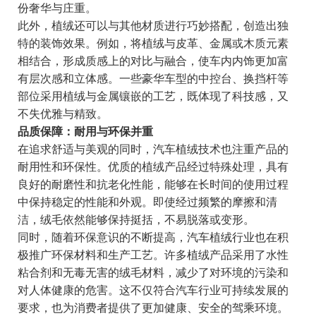
份奢华与庄重。
此外，植绒还可以与其他材质进行巧妙搭配，创造出独
特的装饰效果。例如，将植绒与皮革、金属或木质元素
相结合，形成质感上的对比与融合，使车内内饰更加富
有层次感和立体感。一些豪华车型的中控台、换挡杆等
部位采用植绒与金属镶嵌的工艺，既体现了科技感，又
不失优雅与精致。
品质保障：耐用与环保并重
在追求舒适与美观的同时，汽车植绒技术也注重产品的
耐用性和环保性。优质的植绒产品经过特殊处理，具有
良好的耐磨性和抗老化性能，能够在长时间的使用过程
中保持稳定的性能和外观。即使经过频繁的摩擦和清
洁，绒毛依然能够保持挺括，不易脱落或变形。
同时，随着环保意识的不断提高，汽车植绒行业也在积
极推广环保材料和生产工艺。许多植绒产品采用了水性
粘合剂和无毒无害的绒毛材料，减少了对环境的污染和
对人体健康的危害。这不仅符合汽车行业可持续发展的
要求，也为消费者提供了更加健康、安全的驾乘环境。