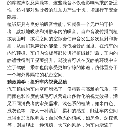
的摩擦声以及风噪等。这些噪音不仅会影响驾乘的舒适
性，还可能对驾驶者的注意力产生干扰，增加行车安全
隐患。
植绒层具有良好的吸音性能，它就像一个无声的守护
者，默默地吸收和消散车内的噪音。当声音波传播到植
绒表面时，绒毛之间的空隙会使声音发生多次反射和折
射，从而消耗声音的能量，降低噪音的强度。在汽车的
内饰顶棚、车门内饰板等部位进行植绒处理后，车内的
静谧性得到了显著提升。驾驶者可以在安静的环境中专
注于驾驶，乘客也能享受更加宁静的旅途，仿佛置身于
一个与外界隔绝的私密空间。
精致美学：提升车内视觉品质
汽车植绒为车内空间增添了一份精致与高雅的气质。不
同颜色和长度的绒毛可以营造出多样化的视觉效果，满
足不同消费者的审美需求。浅色系的植绒，如米白色、
浅灰色等，给人一种清新、柔和的感觉，能让车内空间
显得更加宽敞明亮；而深色系的植绒，如黑色、深棕色
等，则展现出一种沉稳、大气的风格，为车内增添了一