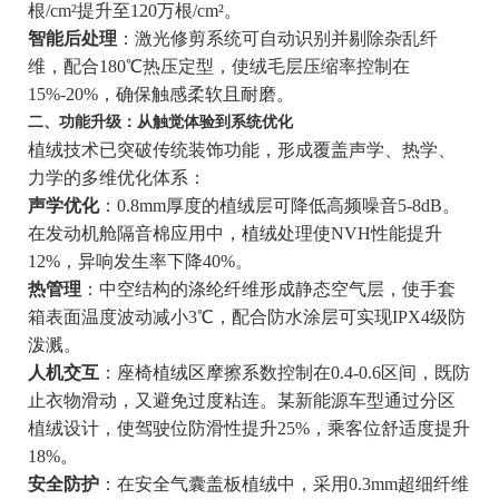
根/cm²提升至120万根/cm²。
智能后处理
：激光修剪系统可自动识别并剔除杂乱纤
维，配合180℃热压定型，使绒毛层压缩率控制在
15%-20%，确保触感柔软且耐磨。
二、功能升级：从触觉体验到系统优化
植绒技术已突破传统装饰功能，形成覆盖声学、热学、
力学的多维优化体系：
声学优化
：0.8mm厚度的植绒层可降低高频噪音5-8dB。
在发动机舱隔音棉应用中，植绒处理使NVH性能提升
12%，异响发生率下降40%。
热管理
：中空结构的涤纶纤维形成静态空气层，使手套
箱表面温度波动减小3℃，配合防水涂层可实现IPX4级防
泼溅。
人机交互
：座椅植绒区摩擦系数控制在0.4-0.6区间，既防
止衣物滑动，又避免过度粘连。某新能源车型通过分区
植绒设计，使驾驶位防滑性提升25%，乘客位舒适度提升
18%。
安全防护
：在安全气囊盖板植绒中，采用0.3mm超细纤维