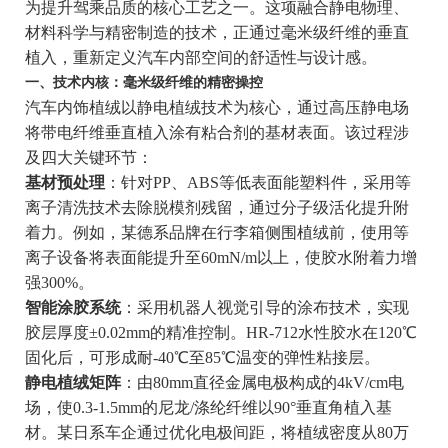
为提升驾乘品质的核心工艺之一。这项融合静电物理、
材料科学与精密制造的技术，正通过毫米级纤维的垂直
植入，重新定义汽车内部空间的舒适性与设计感。
一、技术内核：毫米级纤维的精密操控
汽车内饰植绒以静电植绒技术为核心，通过高压静电场
将带电纤维垂直植入涂有粘合剂的基材表面。该过程涉
及四大关键环节：
基材预处理
：针对PP、ABS等低表面能塑料件，采用等
离子清洗技术去除脱模剂残留，通过分子级活化提升附
着力。例如，某德系品牌在行李箱侧围植绒前，使用等
离子设备将表面能提升至60mN/m以上，使胶水附着力增
强300%。
智能涂胶系统
：采用机器人视觉引导的涂布技术，实现
胶层厚度±0.02mm的精准控制。HR-712水性胶水在120℃
固化后，可形成耐-40℃至85℃温变的弹性粘接层。
静电植绒矩阵
：由80mm直径金属电极构成的4kV/cm电
场，使0.3-1.5mm的尼龙/涤纶纤维以90°垂直角植入基
材。某日系车企通过优化电极间距，将植绒密度从80万