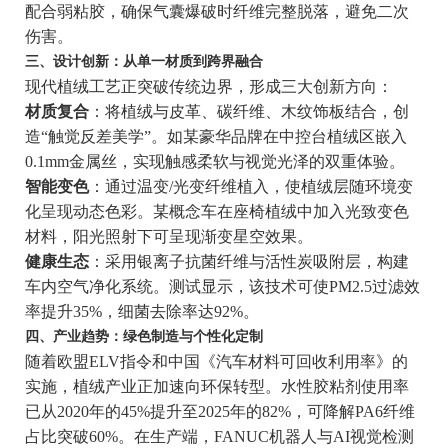
配合弱粘胶，确保气囊爆破时纤维完整脱落，避免二次
伤害。
三、设计创新：从单一材质到跨界融合
现代植绒工艺正突破传统边界，形成三大创新方向：
材质复合
：将植绒与皮革、碳纤维、木纹饰板结合，创
造“触觉反差美学”。如某豪华品牌在中控台植绒区嵌入
0.1mm金属丝，实现触感柔软与视觉光泽的双重体验。
智能变色
：通过温变/光变纤维植入，使植绒层随环境变
化呈现动态色彩。某概念车在座椅植绒中加入光致变色
材料，阳光照射下可呈现渐变星空效果。
健康生态
：采用银离子抗菌纤维与活性炭吸附层，构建
车内空气净化系统。测试显示，该技术可使PM2.5过滤效
率提升35%，细菌去除率达92%。
四、产业趋势：绿色制造与个性化定制
随着欧盟ELV指令和中国《汽车材料可回收利用率》的
实施，植绒产业正加速向环保转型。水性胶粘剂使用率
已从2020年的45%提升至2025年的82%，可降解PA6纤维
占比突破60%。在生产端，FANUC机器人与AI视觉检测