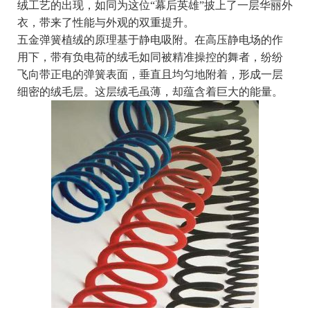
绒工艺的出现，如同为这位“幕后英雄”披上了一层华丽外
衣，带来了性能与外观的双重提升。
五金弹簧植绒的原理基于静电吸附。在高压静电场的作
用下，带有负电荷的绒毛如同被精准操控的舞者，纷纷
飞向带正电的弹簧表面，垂直且均匀地附着，形成一层
细密的绒毛层。这层绒毛虽薄，却蕴含着巨大的能量。