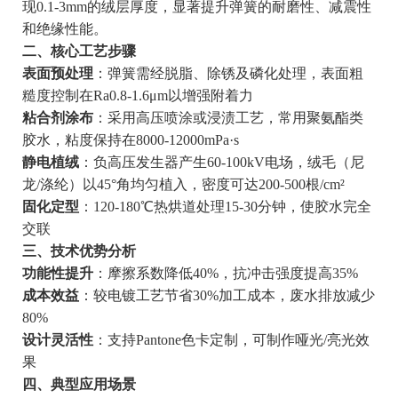
现0.1-3mm的绒层厚度，显著提升弹簧的耐磨性、减震性
和绝缘性能。
二、核心工艺步骤
表面预处理
：弹簧需经脱脂、除锈及磷化处理，表面粗
糙度控制在Ra0.8-1.6μm以增强附着力
粘合剂涂布
：采用高压喷涂或浸渍工艺，常用聚氨酯类
胶水，粘度保持在8000-12000mPa·s
静电植绒
：负高压发生器产生60-100kV电场，绒毛（尼
龙/涤纶）以45°角均匀植入，密度可达200-500根/cm²
固化定型
：120-180℃热烘道处理15-30分钟，使胶水完全
交联
三、技术优势分析
功能性提升
：摩擦系数降低40%，抗冲击强度提高35%
成本效益
：较电镀工艺节省30%加工成本，废水排放减少
80%
设计灵活性
：支持Pantone色卡定制，可制作哑光/亮光效
果
四、典型应用场景