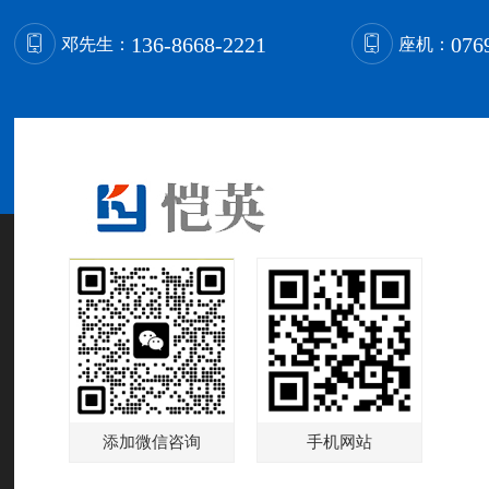
xwzx
首页
>
新闻资讯
>
公司新闻
>
玩具植绒使用的绒毛材料是什么？
公司新闻
行业动态
136-8668-2221
076
邓先生：
座机：
服务热线
玩具植绒使用的绒毛材料是什么？
分类：
公司新闻
发布时间：24-06-06
浏览量：1705
玩具植绒使用的绒毛材料通常有多种，主要包括以下几种：
1、粘胶绒：粘胶绒是植绒时常用的绒毛材料之一。它具有良好的柔软性和光
2、尼龙绒：尼龙绒也是一种常见的绒毛材料，用于玩具植绒。尼龙绒具有优
3、进口绒：进口绒通常是指从国外进口的绒毛材料，可能包括各种不同的纤
4、晴纶绒：晴纶绒是另一种常用的绒毛材料，它结合了粘胶绒和尼龙绒的一
5、棉绒：棉绒也是可能的材料之一，尽管在玩具植绒中可能不如上述材料常
在选择绒毛材料时，通常需要考虑多个因素，包括绒毛的柔软度、耐磨性、光
料。
根据参考文章中的信息，绒毛的规格通常按长度和粗细来分类。常用绒毛长度范围为0.
行调整。
总结来说，玩具植绒使用的绒毛材料包括粘胶绒、尼龙绒、进口绒、晴纶绒和
添加微信咨询
手机网站