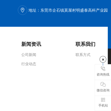
地址：
东莞市企石镇莫屋村明盛泰高科产业园
新闻资讯
联系我们
需求。
绒。
公司新闻
联系方式
同的外观和触感效果，因此制造商会根据玩具的具体需求来选择最适合的绒毛材
行业动态
味着绒毛的粗细是1.5D，长度是0.5毫米。这些规格可以根据玩具植绒的具体需求进
咨询热线
材料和规格。
微信咨询
手机站