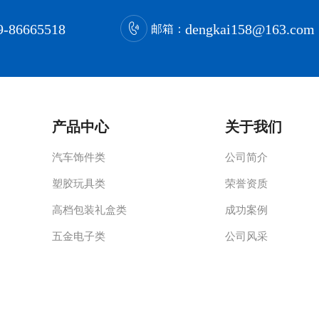
9-86665518
dengkai158@163.com
邮箱：
泽度，可以为玩具提供舒适的触感和外观。
良的耐磨性和弹性，能够保持玩具植绒部分的持久性和耐用性。
产品中心
关于我们
维类型和品质。这些进口绒可能具有特定的性能或外观，以适应不同的玩具植绒
些特点，如柔软性和耐磨性。晴纶绒通常用于需要较高耐用性和柔软度的玩具植
见。棉绒具有天然的柔软性和吸湿性，为玩具提供舒适的触感。
汽车饰件类
公司简介
泽度、成本以及与玩具整体设计的协调性。不同材料和规格的绒毛可以产生不
塑胶玩具类
荣誉资质
3mm—4mm，而粗细范围则为0.8D—25D。例如，“1.5D×0.5mm”意
高档包装礼盒类
成功案例
棉绒等。制造商会根据玩具的设计、使用需求以及成本考虑来选择合适的绒毛
五金电子类
公司风采