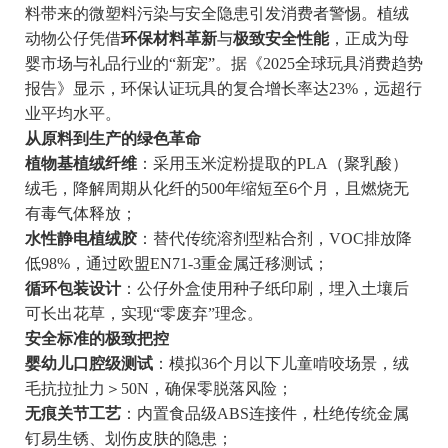
料带来的微塑料污染与安全隐患引发消费者警惕。植绒
动物公仔凭借
环保材料革新
与
极致安全性能
，正成为母
婴市场与礼品行业的“新宠”。据《2025全球玩具消费趋势
报告》显示，环保认证玩具的复合增长率达23%，远超行
业平均水平。
从原料到生产的绿色革命
植物基植绒纤维
：采用玉米淀粉提取的PLA（聚乳酸）
绒毛，降解周期从化纤的500年缩短至6个月，且燃烧无
有毒气体释放；
水性静电植绒胶
：替代传统溶剂型粘合剂，VOC排放降
低98%，通过欧盟EN71-3重金属迁移测试；
循环包装设计
：公仔外盒使用种子纸印刷，埋入土壤后
可长出花草，实现“零废弃”理念。
安全标准的极致把控
婴幼儿口腔级测试
：模拟36个月以下儿童啃咬场景，绒
毛抗拉扯力＞50N，确保零脱落风险；
无痕关节工艺
：内置食品级ABS连接件，杜绝传统金属
钉易生锈、划伤皮肤的隐患；