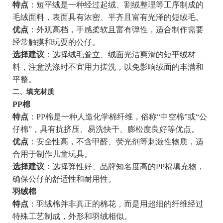
特点
：短平绒是一种经过起绒、割绒整理等工序制成的
毛绒面料，表面具有浓密、平齐且富有光泽的短绒毛。
优点
：外观高档，手感柔软且富有弹性，适合制作需要
经常触摸和玩耍的公仔。
选择建议
：选择绒毛耸立、绒面光洁爽滑的短平绒材
料，注意洗涤时不宜用力搓洗，以免影响绒面的丰满和
平整。
二、填充材质
PP棉
特点
：PP棉是一种人造化学棉纤维，俗称“中空棉”或“公
仔棉”，具有抗挤压、易洗快干、膨松度良好等优点。
优点
：安全性高，不含甲醛、荧光剂等刺激性物质，适
合用于制作儿童玩具。
选择建议
：选择弹性好、品牌知名度高的PP棉填充物，
确保公仔的舒适性和耐用性。
羽绒棉
特点
：羽绒棉并非真正的棉花，而是用超细的纤维经过
特殊工艺制成，外形和羽绒相似。