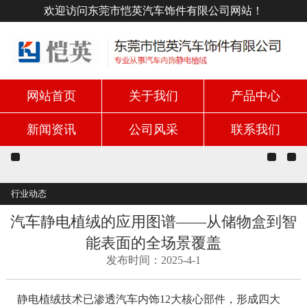
欢迎访问东莞市恺英汽车饰件有限公司网站！
网站首页
关于我们
产品中心
新闻资讯
公司风采
联系我们
行业动态
汽车静电植绒的应用图谱——从储物盒到智
能表面的全场景覆盖
发布时间：2025-4-1
静电植绒技术已渗透汽车内饰12大核心部件，形成四大