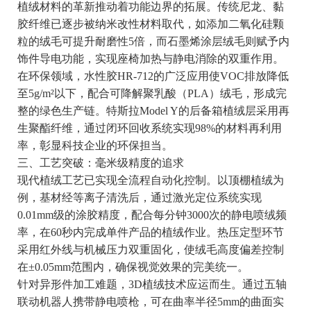
植绒材料的革新推动着功能边界的拓展。传统尼龙、黏
胶纤维已逐步被纳米改性材料取代，如添加二氧化硅颗
粒的绒毛可提升耐磨性5倍，而石墨烯涂层绒毛则赋予内
饰件导电功能，实现座椅加热与静电消除的双重作用。
在环保领域，水性胶HR-712的广泛应用使VOC排放降低
至5g/m²以下，配合可降解聚乳酸（PLA）绒毛，形成完
整的绿色生产链。特斯拉Model Y的后备箱植绒层采用再
生聚酯纤维，通过闭环回收系统实现98%的材料再利用
率，彰显科技企业的环保担当。
三、工艺突破：毫米级精度的追求
现代植绒工艺已实现全流程自动化控制。以顶棚植绒为
例，基材经等离子清洗后，通过激光定位系统实现
0.01mm级的涂胶精度，配合每分钟3000次的静电喷绒频
率，在60秒内完成单件产品的植绒作业。热压定型环节
采用红外线与机械压力双重固化，使绒毛高度偏差控制
在±0.05mm范围内，确保视觉效果的完美统一。
针对异形件加工难题，3D植绒技术应运而生。通过五轴
联动机器人携带静电喷枪，可在曲率半径5mm的曲面实