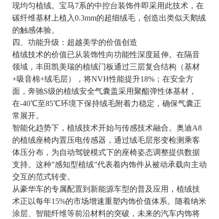
现均匀植绒。宝马7系的中控台装饰件即采用此技术，在
碳纤维基材上植入0.3mm的超细绒毛，创造出类似天鹅绒
的触感体验。
四、功能升级：超越美学的价值创造
植绒技术的价值已从装饰性向功能性深度延伸。在隔音
领域，丰田凯美瑞的植绒门板通过三层复合结构（基材
+吸音棉+绒毛层），将NVH性能提升18%；在安全方
面，奔驰S级的植绒安全气囊盖采用聚酯弹性体基材，
在-40℃至85℃环境下保持绒毛附着力稳定，确保气囊正
常展开。
智能化趋势下，植绒技术开始与传感技术融合。奥迪A8
的植绒座椅内置压电传感器，通过绒毛层形变检测乘客
体压分布，为自动驾驶模式下的座椅姿态调整提供数据
支持。这种”感知型植绒”代表着内饰件从被动承载向主动
交互的范式转变。
从豪华车的专属配置到新能源车型的普及应用，植绒技
术正以每年15%的市场增速重塑内饰价值体系。随着纳米
涂层、智能纤维等前沿材料的突破，未来的汽车内饰将