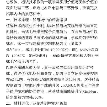
心载体。植绒技术作为一项兼具实用价值与美学价值的
表面处理工艺，正通过材料创新与工艺升级，重新定义
汽车内饰的质感标准。
一、技术原理：静电场中的精密编织
植绒技术的核心在于利用高压静电场实现纤维的垂直定
向排列。当绒毛纤维被赋予负电荷后，在高压电场中以
每秒数米的速度飞向接地的基材表面，形成均匀致密的
绒面。这一过程需精确控制电场强度（通常为
4kV/cm）、绒毛飞升时间（0-99.99秒可调）及环境温湿
度（20±2℃，65±3%RH），确保每平方厘米植入数万根
绒毛的密度均匀性。
以别克威朗车型为例，其手套箱内壁采用聚酯纤维植
绒，通过优化电场分布参数，使绒毛直立角度偏差控制
在±2°以内，有效降低物体碰撞噪音达12分贝。这种精密
控制得益于智能化生产线的升级，FANUC机器人与等离
子处理技术的协同作业，使基材表面能提升至72mN/m，
胶水附着力增强300%。
二、材料进化：从传统到智能的跨越