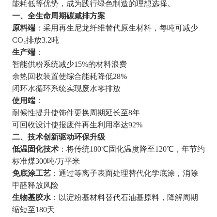
能耗低等优势，成为践行绿色制造的理想选择。
一、全生命周期碳减排方案
原料端
：采用再生尼龙纤维替代原生材料，每吨可减少
CO₂排放3.2吨
生产端
：
智能供粉系统减少15%的材料浪费
余热回收装置使综合能耗降低28%
闭环水循环系统实现废水零排放
使用端
：
耐候性提升使饰件更换周期延长至8年
可回收设计使报废件再生利用率达92%
二、技术创新驱动环保升级
低温固化技术
：将传统180℃固化温度降至120℃，年节约
标准煤300吨/万平米
免底涂工艺
：通过等离子表面处理替代化学底涂，消除
甲醛释放风险
生物基胶水
：以淀粉基材料替代石油基原料，降解周期
缩短至180天