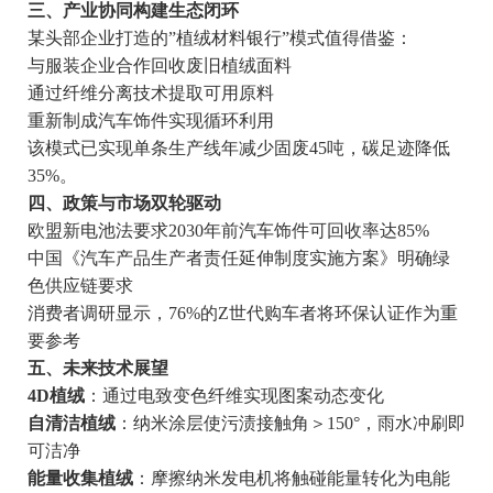
三、产业协同构建生态闭环
某头部企业打造的”植绒材料银行”模式值得借鉴：
与服装企业合作回收废旧植绒面料
通过纤维分离技术提取可用原料
重新制成汽车饰件实现循环利用
该模式已实现单条生产线年减少固废45吨，碳足迹降低
35%。
四、政策与市场双轮驱动
欧盟新电池法要求2030年前汽车饰件可回收率达85%
中国《汽车产品生产者责任延伸制度实施方案》明确绿
色供应链要求
消费者调研显示，76%的Z世代购车者将环保认证作为重
要参考
五、未来技术展望
4D植绒
：通过电致变色纤维实现图案动态变化
自清洁植绒
：纳米涂层使污渍接触角＞150°，雨水冲刷即
可洁净
能量收集植绒
：摩擦纳米发电机将触碰能量转化为电能